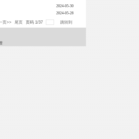
2024-05-30
2024-05-28
一页>>
尾页
页码
1
/
37
跳转到
理