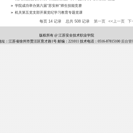
学院成功举办第六届“苏安杯”师生技能竞赛
机关第五党支部开展党纪学习教育专题党课
每页
14
记录
总共
508
记录
第一页
<<上一页
下
版权所有 @ 江苏安全技术职业学院
地址：江苏省徐州市贾汪区育才路1号 邮编：221011 技术电话：0516-87815100
后台管